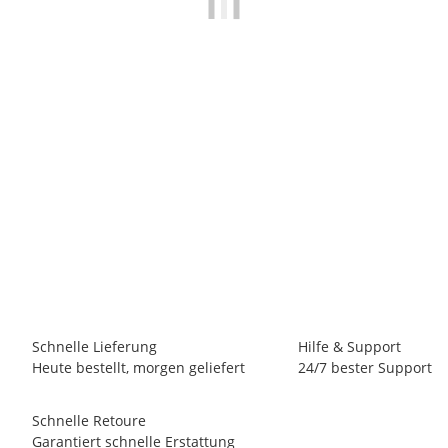
KRASATEC FASTENING
Sechskantschraube DIN933, ISO4017, verzinkt, M10 x 60,
8.8, VG, Paket 100 Stück
23,84 €
*
(20,03 € netto)
7 Pk Auf Lager
Schnelle Lieferung
Hilfe & Support
Heute bestellt, morgen geliefert
24/7 bester Support
Schnelle Retoure
Garantiert schnelle Erstattung