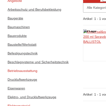
Angebote
Alle Kategor
Arbeitsschutz und Berufsbekleidung
Baugeräte
Artikel
1
-
1
vo
Baumaschinen
Auf Lager
Auf Lager
Bauprodukte
Baustelle/Werkstatt
Befestigungstechnik
Beschlagsysteme und Sicherheitstechnik
Betriebsausstattung
Druckluftwerkzeuge
Eisenwaren
Artikel
1
-
1
vo
Elektro- und Druckluftwerkzeuge
Elektromaterial