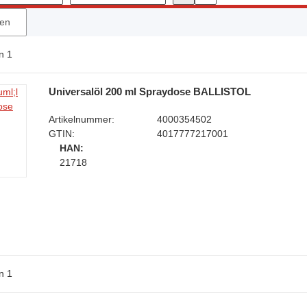
ien
n
1
Universalöl 200 ml Spraydose BALLISTOL
Artikelnummer:
4000354502
GTIN:
4017777217001
HAN:
21718
n
1