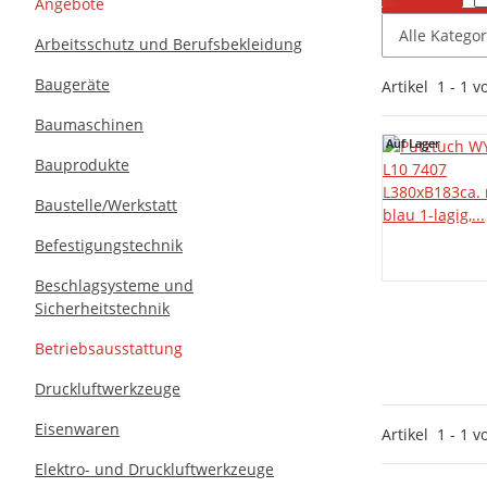
Angebote
Alle Katego
Arbeitsschutz und Berufsbekleidung
Baugeräte
Artikel
1
-
1
v
Baumaschinen
Auf Lager
Auf Lager
Bauprodukte
Baustelle/Werkstatt
Befestigungstechnik
Beschlagsysteme und
Sicherheitstechnik
Betriebsausstattung
Druckluftwerkzeuge
Eisenwaren
Artikel
1
-
1
v
Elektro- und Druckluftwerkzeuge