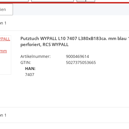
rien
on
1
Putztuch WYPALL L10 7407 L380xB183ca. mm blau 1
perforiert, RCS WYPALL
Artikelnummer:
9000469614
GTIN:
5027375053665
HAN:
7407
on
1