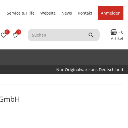
Service & Hilfe
Website
News
Kontakt
Anmelden
0
0
- 0
Artikel
Nur Originalware aus Deutschland
k GmbH