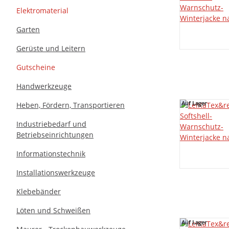
Elektromaterial
Garten
Gerüste und Leitern
Gutscheine
Handwerkzeuge
Auf Lager
Auf Lager
Heben, Fördern, Transportieren
Industriebedarf und
Betriebseinrichtungen
Informationstechnik
Installationswerkzeuge
Klebebänder
Löten und Schweißen
Auf Lager
Auf Lager