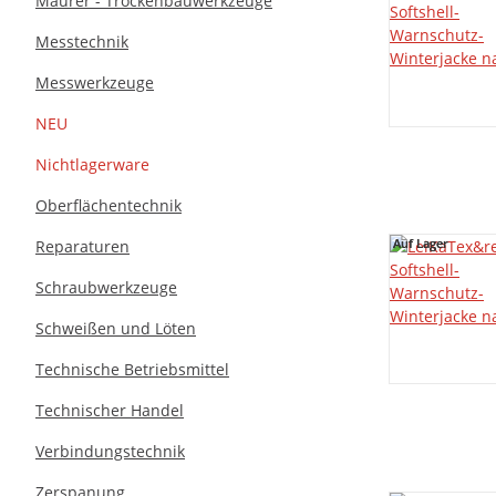
Maurer - Trockenbauwerkzeuge
Messtechnik
Messwerkzeuge
NEU
Nichtlagerware
Oberflächentechnik
Auf Lager
Auf Lager
Reparaturen
Schraubwerkzeuge
Schweißen und Löten
Technische Betriebsmittel
Technischer Handel
Verbindungstechnik
Zerspanung