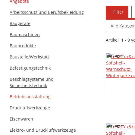
Angebote
Filter
Arbeitsschutz und Berufsbekleidung
Baugeräte
Alle Katego
Baumaschinen
Artikel
1
-
9
v
Bauprodukte
Auf Lager
Auf Lager
Baustelle/Werkstatt
Befestigungstechnik
Beschlagsysteme und
Sicherheitstechnik
Betriebsausstattung
Druckluftwerkzeuge
Eisenwaren
Auf Lager
Auf Lager
Elektro- und Druckluftwerkzeuge