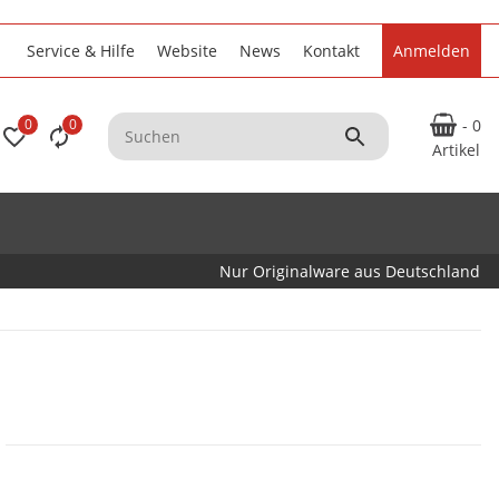
Service & Hilfe
Website
News
Kontakt
Anmelden
0
0
- 0
Artikel
Nur Originalware aus Deutschland