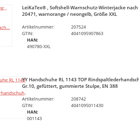
LeiKaTex® , Softshell-Warnschutz-Winterjacke nach
20471, warnorange / neongelb, Größe XXL
Artikelnummer:
207524
GTIN:
4041095907863
HAN:
490780-XXL
YY Handschuhe RL 1143 TOP Rindspaltlederhandsch
Gr.10, gefüttert, gummierte Stulpe, EN 388
Artikelnummer:
208742
GTIN:
4041095011430
HAN:
001143