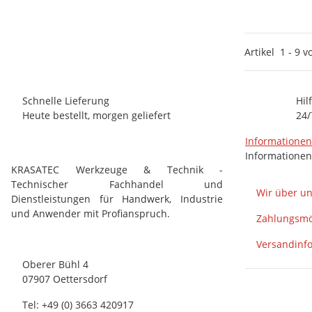
Artikel
1
-
9
v
Schnelle Lieferung
Hil
Heute bestellt, morgen geliefert
24/
Informatione
Informationen
KRASATEC Werkzeuge & Technik -
Technischer Fachhandel und
Wir über u
Dienstleistungen für Handwerk, Industrie
und Anwender mit Profianspruch.
Zahlungsmö
Versandinf
Oberer Bühl 4
07907 Oettersdorf
Tel: +49 (0) 3663 420917