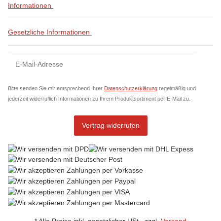
Informationen
Gesetzliche Informationen
Newsletter Abonnieren
News
Bitte senden Sie mir entsprechend Ihrer
Datenschutzerklärung
regelmäßig und
jederzeit widerruflich Informationen zu Ihrem Produktsortiment per E-Mail zu.
Vertrag widerrufen
* Alle Preise inkl. gesetzlicher USt., zzgl.
Versand