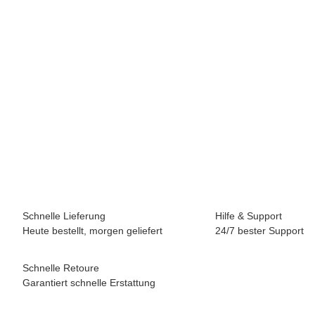
KRASATEC FASTENING
Sechskantschraube DIN933, ISO4017, A2, M8 x 50, Paket 100
Stück
20,99 €
*
(17,64 € netto)
4 Pk Auf Lager
Lieferzeit:
0 - 2 Werktage
(DE - Ausland abweichend)
Schnelle Lieferung
Hilfe & Support
Heute bestellt, morgen geliefert
24/7 bester Support
Schnelle Retoure
Garantiert schnelle Erstattung