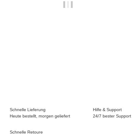
FISCHER
Fischer Langschaftsdübel SXRL 10x120 T, verzinkte
Senkopfschraube, VPE 50 Stück
49,09 €
*
(41,25 € netto)
2 Pk Auf Lager
Lieferzeit:
0 - 2 Werktage
(DE - Ausland abweichend)
Schnelle Lieferung
Hilfe & Support
Heute bestellt, morgen geliefert
24/7 bester Support
Schnelle Retoure