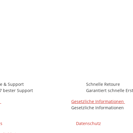
x19mm, Form K, Paket 1000 Stück
2 Pk Auf Lager
Lieferzeit:
0 - 2 Werktage
(DE - Ausland abweichend)
fe & Support
Schnelle Retoure
7 bester Support
Garantiert schnelle Ers
n
Gesetzliche Informationen
Gesetzliche Informationen
ns
Datenschutz