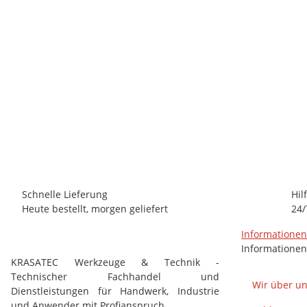
KRASATEC FASTENING
Bohrschraube mit Sechskantkopf und Bund, DIN7504, A2, 3,9
28,92 €
*
(24,30 € netto)
Schnelle Lieferung
Hil
Heute bestellt, morgen geliefert
24/
Informatione
Informationen
KRASATEC Werkzeuge & Technik -
Technischer Fachhandel und
Wir über u
Dienstleistungen für Handwerk, Industrie
und Anwender mit Profianspruch.