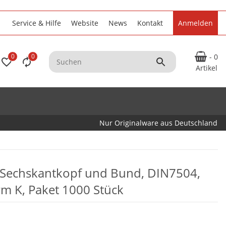
Service & Hilfe
Website
News
Kontakt
Anmelden
0
0
- 0
Artikel
Nur Originalware aus Deutschland
 Sechskantkopf und Bund, DIN7504,
m K, Paket 1000 Stück