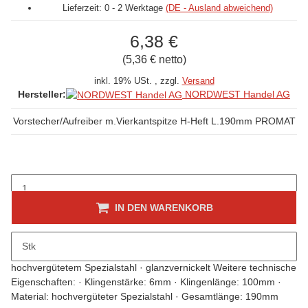
Lieferzeit:
0 - 2 Werktage
(DE - Ausland abweichend)
6,38 €
(5,36 € netto)
inkl. 19% USt. , zzgl.
Versand
NORDWEST Handel AG
Hersteller:
Vorstecher/Aufreiber m.Vierkantspitze H-Heft L.190mm PROMAT
IN DEN WARENKORB
Beschreibung
Stk
mit Holzheft und Schlagkappe · durchgehende Klinge · Klinge aus
hochvergütetem Spezialstahl · glanzvernickelt Weitere technische
Eigenschaften: · Klingenstärke: 6mm · Klingenlänge: 100mm ·
Material: hochvergüteter Spezialstahl · Gesamtlänge: 190mm