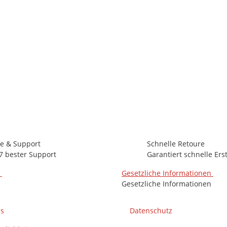
ck
1 Pk Auf Lager
Lieferzeit:
0 - 2 Werktage
(DE - Ausland abweichend)
fe & Support
Schnelle Retoure
7 bester Support
Garantiert schnelle Ers
n
Gesetzliche Informationen
Gesetzliche Informationen
ns
Datenschutz