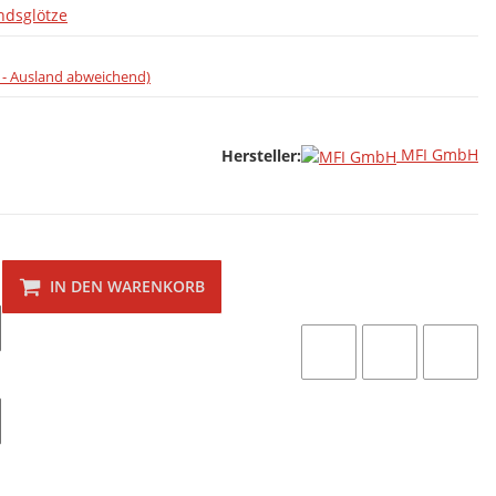
ndsglötze
 - Ausland abweichend)
MFI GmbH
Hersteller:
IN DEN WARENKORB