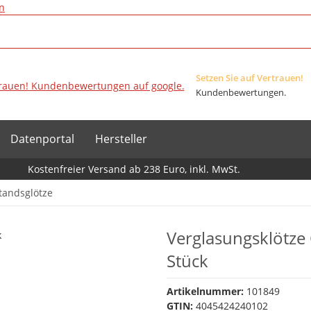
n
Setzen Sie auf Vertrauen!
Kundenbewertungen.
Datenportal
Hersteller
Kostenfreier Versand ab 238 Euro, inkl. MwSt.
tandsglötze
Verglasungsklötze
Stück
Artikelnummer:
101849
GTIN:
4045424240102