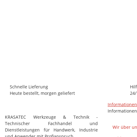
MFI GMBH
Verglasungsklötze Größe 100x40x2 mm, blau, Paket 1000 Stü
44,87 €
*
(37,71 € netto)
Schnelle Lieferung
Hil
Heute bestellt, morgen geliefert
24/
Informatione
Informationen
KRASATEC Werkzeuge & Technik -
Technischer Fachhandel und
Wir über u
Dienstleistungen für Handwerk, Industrie
und Anwender mit Profianspruch.