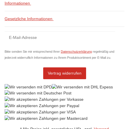
Informationen
Gesetzliche Informationen
Newsletter Abonnieren
News
Bitte senden Sie mir entsprechend Ihrer
Datenschutzerklärung
regelmäßig und
jederzeit widerruflich Informationen zu Ihrem Produktsortiment per E-Mail zu.
Vertrag widerrufen
* Alle Preise inkl. gesetzlicher USt., zzgl.
Versand