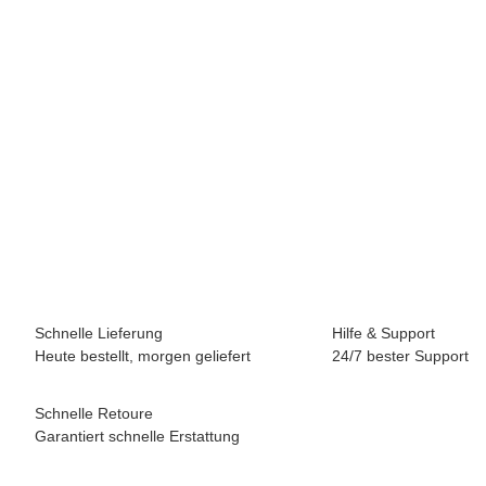
KRASATEC FASTENING
Sechskant-Hutmutter, hoch,DIN1587, verzinkt, M20, Paket 25
Stück
18,47 €
*
(15,52 € netto)
2 Pk Auf Lager
Lieferzeit:
0 - 2 Werktage
(DE - Ausland abweichend)
Schnelle Lieferung
Hilfe & Support
Heute bestellt, morgen geliefert
24/7 bester Support
Schnelle Retoure
Garantiert schnelle Erstattung