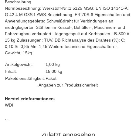
Beschreibung
Normbezeichnung: Werkstoff-Nr.:1.5125 MSG: EN ISO 14341-A:
G 42 4 M G3Si1 AWS-Bezeichnung: ER 70S-6 Eigenschaften und
Anwendungsgebiete: Schweißdraht für Verbindungen an
niedriglegierten Stählen im Kessel-, Behälter-, Maschinen- und
Fahrzeugbau verkupfert · lagengespult auf Korbspulen · B-300 à
15 kg Zulassungen: TÜV, DB Richtanalyse des Drahtes (%): C:
0,10 Si: 0,85 Mn: 1,45 Weitere technische Eigenschaften: ·
Gewicht: 15kg
Produkteigenschaft
Wert
Artikelgewicht:
1,00
kg
Inhalt:
15,00 kg
Paketdienstfähigkeit:
Paket
Angaben zur Produktsicherheit
Herstellerinformationen:
WDI
, ,
Zuletzt angesehen