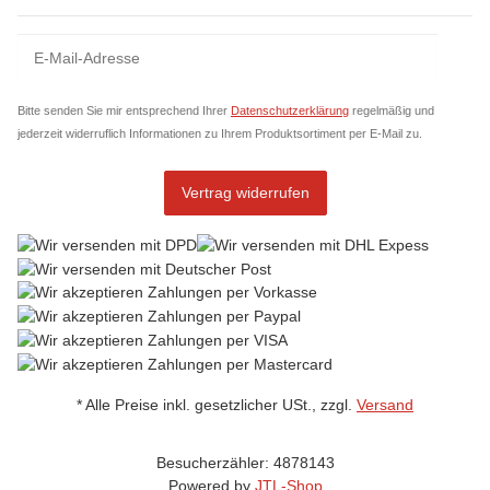
Newsletter Abonnieren
News
Bitte senden Sie mir entsprechend Ihrer
Datenschutzerklärung
regelmäßig und
jederzeit widerruflich Informationen zu Ihrem Produktsortiment per E-Mail zu.
Vertrag widerrufen
* Alle Preise inkl. gesetzlicher USt., zzgl.
Versand
Besucherzähler: 4878143
Powered by
JTL-Shop