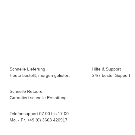
WDI
Schweißdraht G3Si1 (SG 2) D.1mm B-300 Spule lagengespult
15kg Spule WDI
54,98 €
*
(46,20 € netto)
9 Rolle Auf Lager
Lieferzeit:
0 - 2 Werktage
(DE - Ausland abweichend)
Schnelle Lieferung
Hilfe & Support
Heute bestellt, morgen geliefert
24/7 bester Support
Schnelle Retoure
Garantiert schnelle Erstattung
Telefonsupport 07:00 bis 17:00
Mo. - Fr. +49 (0) 3663 420917