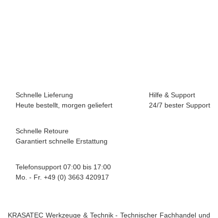
NORDWEST HANDEL AG
Nageleisen Gesamt-L.600mm B.22mm ktg gepulvert
Artikel zurzeit vergriffen
Artikel vergriffen
Schnelle Lieferung
Hilfe & Support
Heute bestellt, morgen geliefert
24/7 bester Support
Schnelle Retoure
Garantiert schnelle Erstattung
Telefonsupport 07:00 bis 17:00
Mo. - Fr. +49 (0) 3663 420917
KRASATEC Werkzeuge & Technik - Technischer Fachhandel und