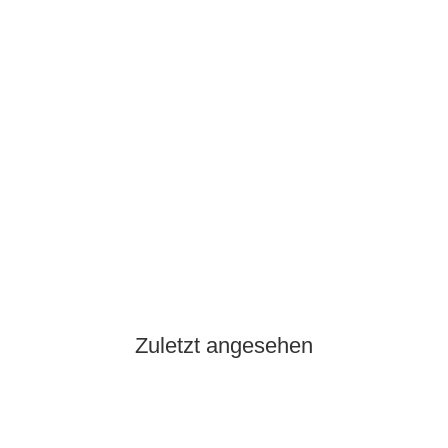
ck
6 Stk Auf Lager
Zuletzt angesehen