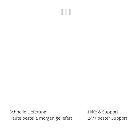
MAKITA
Makita 838269-4 Tiefziehteil für Makpac Systemkoffer
Einlage für Metallhandkreissäge DCS 551
11,72 €
*
(9,85 € netto)
20 Stk Auf Lager
Schnelle Lieferung
Hilfe & Support
Heute bestellt, morgen geliefert
24/7 bester Support