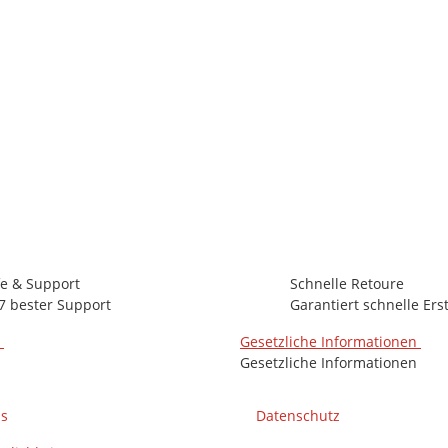
aket bestehend aus 5 Stück, 12 x 6 mm x 10m
12 Pk Auf Lager
Lieferzeit:
0 - 2 Werktage
(DE - Ausland abweichend)
fe & Support
Schnelle Retoure
7 bester Support
Garantiert schnelle Ers
n
Gesetzliche Informationen
Gesetzliche Informationen
ns
Datenschutz