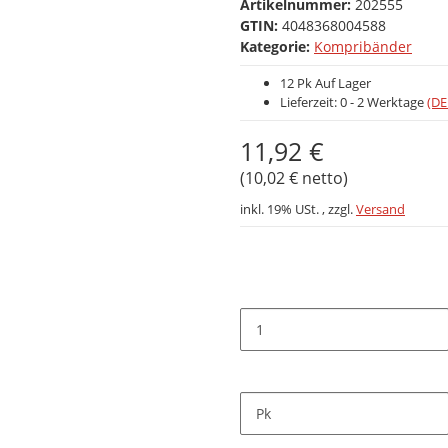
Artikelnummer:
202555
GTIN:
4048368004588
Kategorie:
Kompribänder
12 Pk Auf Lager
Lieferzeit:
0 - 2 Werktage
(DE
11,92 €
(10,02 € netto)
inkl. 19% USt. , zzgl.
Versand
Pk