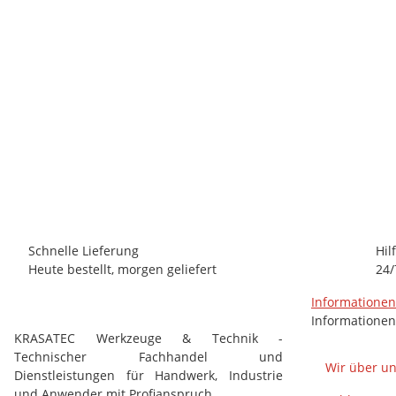
ISO CHEMIE
ISO-Chemie Vorlegeband anthrazit, einseitig selbstklebend, P
11,92 €
*
(10,02 € netto)
Schnelle Lieferung
Hil
Heute bestellt, morgen geliefert
24/
Informatione
Informationen
KRASATEC Werkzeuge & Technik -
Technischer Fachhandel und
Wir über u
Dienstleistungen für Handwerk, Industrie
und Anwender mit Profianspruch.