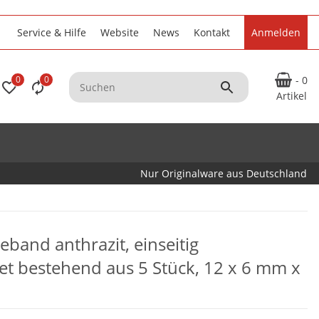
Service & Hilfe
Website
News
Kontakt
Anmelden
0
0
- 0
Artikel
Nur Originalware aus Deutschland
band anthrazit, einseitig
et bestehend aus 5 Stück, 12 x 6 mm x