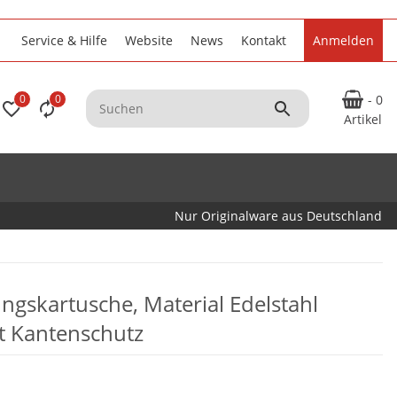
Service & Hilfe
Website
News
Kontakt
Anmelden
0
0
- 0
Artikel
Nur Originalware aus Deutschland
ungskartusche, Material Edelstahl
t Kantenschutz