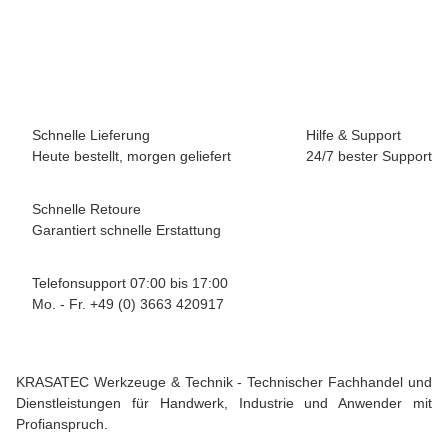
1,27 €
*
(1,07 € netto)
20 Stk Auf Lager
Lieferzeit:
0 - 2 Werktage
(DE - Ausland abweichend)
Schnelle Lieferung
Hilfe & Support
Heute bestellt, morgen geliefert
24/7 bester Support
Schnelle Retoure
Garantiert schnelle Erstattung
Telefonsupport 07:00 bis 17:00
Mo. - Fr. +49 (0) 3663 420917
KRASATEC Werkzeuge & Technik - Technischer Fachhandel und
Dienstleistungen für Handwerk, Industrie und Anwender mit
Profianspruch.