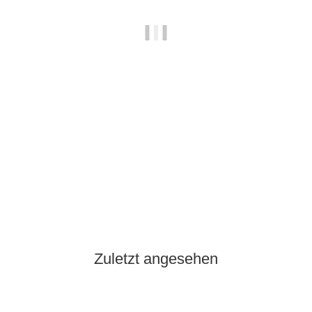
PTG PRÄZISIONSTECHNIK
HSS-GK Spiralbohrer D338 RN, geschliffen, blank, 6,90 mm,
VPE 10 Stück
12,69 €
*
2 Pk Auf Lager
Lieferzeit:
0 - 2 Werktage
(DE - Ausland abweichend)
Zuletzt angesehen
Auf Lager