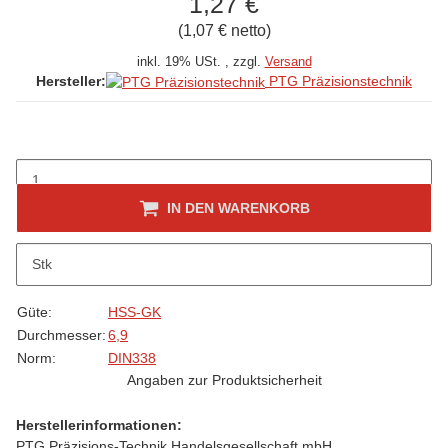
1,27 €
(1,07 € netto)
inkl. 19% USt. , zzgl.
Versand
PTG Präzisionstechnik
Hersteller:
IN DEN WARENKORB
Beschreibung
Stk
folgt
Produkteigenschaft
Wert
Güte:
HSS-GK
Durchmesser:
6,9
Norm:
DIN338
Angaben zur Produktsicherheit
Herstellerinformationen:
PTG Präzisions-Technik Handelsgesellschaft mbH