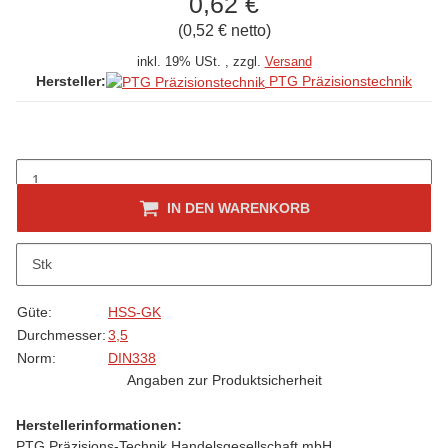
0,62 €
(0,52 € netto)
inkl. 19% USt. , zzgl.
Versand
PTG Präzisionstechnik
Hersteller:
IN DEN WARENKORB
Beschreibung
Stk
folgt
Produkteigenschaft
Wert
Güte:
HSS-GK
Durchmesser:
3,5
Norm:
DIN338
Angaben zur Produktsicherheit
Herstellerinformationen:
PTG Präzisions-Technik Handelsgesellschaft mbH