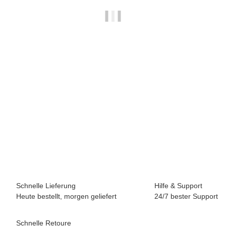
PTG PRÄZISIONSTECHNIK
HSS-GK Spiralbohrer D338 RN, geschliffen, blank, 3,50 mm
0,62 €
*
(0,52 € netto)
50 Stk Auf Lager
Lieferzeit:
0 - 2 Werktage
(DE - Ausland abweichend)
Schnelle Lieferung
Hilfe & Support
Heute bestellt, morgen geliefert
24/7 bester Support
Schnelle Retoure