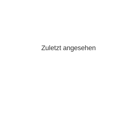
HSS-GK Spiralbohrer D338 RN, geschliffen, blank, 3,50 mm,
VPE 10 Stück
6,18 €
*
5.1 Pk Auf Lager
Lieferzeit:
0 - 2 Werktage
(DE - Ausland abweichend)
Zuletzt angesehen
Auf Lager