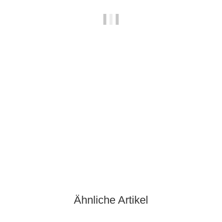
PTG PRÄZISIONSTECHNIK
HSS-GK Spiralbohrer D338 RN, geschliffen, blank, 2,50 mm
0,36 €
*
10 Stk Auf Lager
Ähnliche Artikel