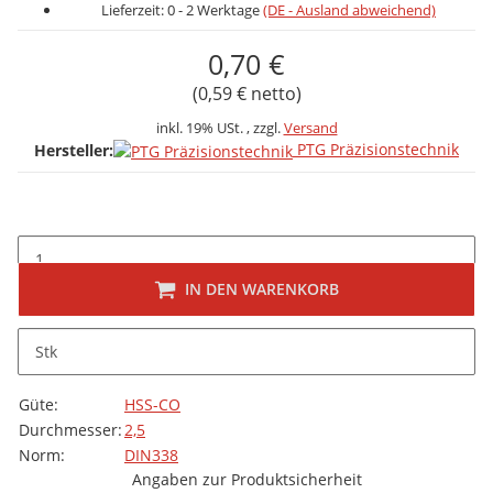
Lieferzeit:
0 - 2 Werktage
(DE - Ausland abweichend)
0,70 €
(0,59 € netto)
inkl. 19% USt. , zzgl.
Versand
PTG Präzisionstechnik
Hersteller:
IN DEN WARENKORB
Beschreibung
Stk
folgt
Produkteigenschaft
Wert
Güte:
HSS-CO
Durchmesser:
2,5
Norm:
DIN338
Angaben zur Produktsicherheit