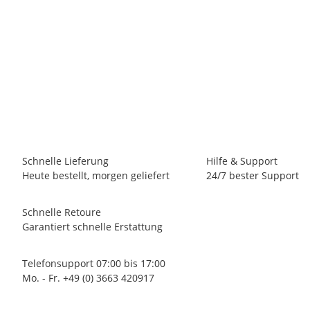
PTG PRÄZISIONSTECHNIK
HSS-Co RATIOLINE Spiralbohrer DIN338, Typ N, rechts,
2,5mm, profilgeschliffene Qualität, gold finish
0,70 €
*
(0,59 € netto)
27 Stk Auf Lager
Lieferzeit:
0 - 2 Werktage
(DE - Ausland abweichend)
Schnelle Lieferung
Hilfe & Support
Heute bestellt, morgen geliefert
24/7 bester Support
Schnelle Retoure
Garantiert schnelle Erstattung
Telefonsupport 07:00 bis 17:00
Mo. - Fr. +49 (0) 3663 420917