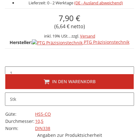
Lieferzeit:
0 - 2 Werktage
(DE - Ausland abweichend)
7,90 €
(6,64 € netto)
inkl. 19% USt. , zzgl.
Versand
PTG Präzisionstechnik
Hersteller:
IN DEN WARENKORB
Beschreibung
Stk
folgt
Produkteigenschaft
Wert
Güte:
HSS-CO
Durchmesser:
10,5
Norm:
DIN338
Angaben zur Produktsicherheit