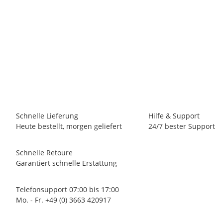
PTG PRÄZISIONSTECHNIK
HSS-Co RATIOLINE Spiralbohrer DIN338, Typ N, rechts,
10,5mm, profilgeschliffene Qualität, gold finish
7,90 €
*
(6,64 € netto)
62 Stk Auf Lager
Lieferzeit:
0 - 2 Werktage
(DE - Ausland abweichend)
Schnelle Lieferung
Hilfe & Support
Heute bestellt, morgen geliefert
24/7 bester Support
Schnelle Retoure
Garantiert schnelle Erstattung
Telefonsupport 07:00 bis 17:00
Mo. - Fr. +49 (0) 3663 420917