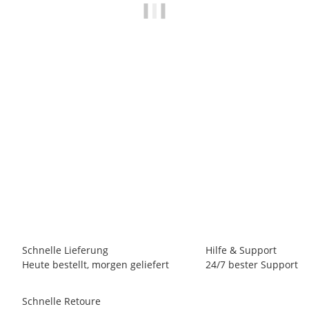
KRASATEC FASTENING
Linsenkopfschraube mit TX30, DIN7985, ISO14583, A2, M6
x 20 mm, Paket 500 Stück
23,13 €
*
(19,44 € netto)
2 Pk Auf Lager
Lieferzeit:
0 - 2 Werktage
(DE - Ausland abweichend)
Schnelle Lieferung
Hilfe & Support
Heute bestellt, morgen geliefert
24/7 bester Support
Schnelle Retoure