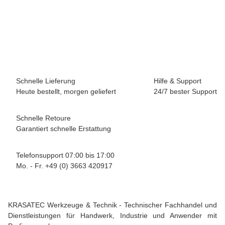
QQ ISO CHEMIE Kompriband ISO BLOCO 600, BG1, 20/6-
15mm, Länge 4,3m, Farbe schwarz
Artikel zurzeit vergriffen
Artikel vergriffen
Schnelle Lieferung
Hilfe & Support
Heute bestellt, morgen geliefert
24/7 bester Support
Schnelle Retoure
Garantiert schnelle Erstattung
Telefonsupport 07:00 bis 17:00
Mo. - Fr. +49 (0) 3663 420917
KRASATEC Werkzeuge & Technik - Technischer Fachhandel und
Dienstleistungen für Handwerk, Industrie und Anwender mit