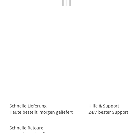
MAKITA
2x Makita Diamant Trennscheibe Diamak 230 x 22,23mm,
P-44155, AW
1.188,81 €
*
(999,00 € netto)
26 Stk Auf Lager
Lieferzeit:
1 - 3 Werktage
(DE - Ausland abweichend)
Schnelle Lieferung
Hilfe & Support
Heute bestellt, morgen geliefert
24/7 bester Support
Schnelle Retoure